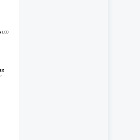
an LCD
est
de