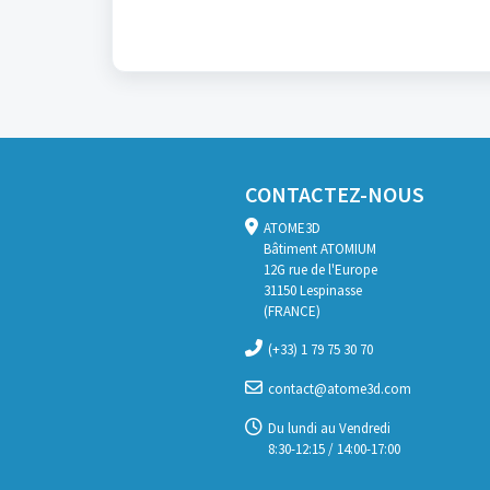
CONTACTEZ-NOUS
ATOME3D
Bâtiment ATOMIUM
12G rue de l'Europe
31150 Lespinasse
(FRANCE)
(+33) 1 79 75 30 70
contact@atome3d.com
Du lundi au Vendredi
8:30-12:15 / 14:00-17:00