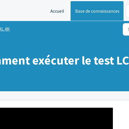
Accueil
Base de connaissances
XL 4K
ment exécuter le test L