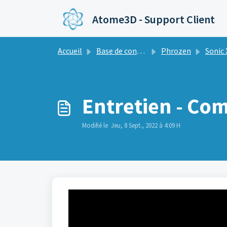
Passer au contenu principal
Atome3D - Support Client
Accueil
Base de connaissances
Phrozen
Sonic 
Entretien - Com
Modifié le Jeu, 8 Sept., 2022 à 4:09 H