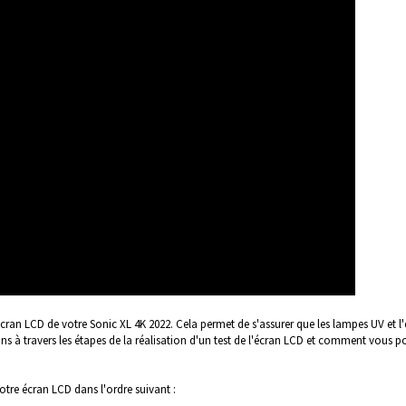
l'écran LCD de votre Sonic XL 4K 2022. Cela permet de s'assurer que les lampes UV et l
à travers les étapes de la réalisation d'un test de l'écran LCD et comment vous 
otre écran LCD dans l'ordre suivant :