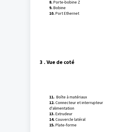
8.
Porte-bobine Z
9.
Bobine
10.
Port Ethernet
3 . Vue de coté
11.
Boîte à matériaux
12.
Connecteur et interrupteur
d'alimentation
13.
Extrudeur
14.
Couvercle latéral
15.
Plate-forme