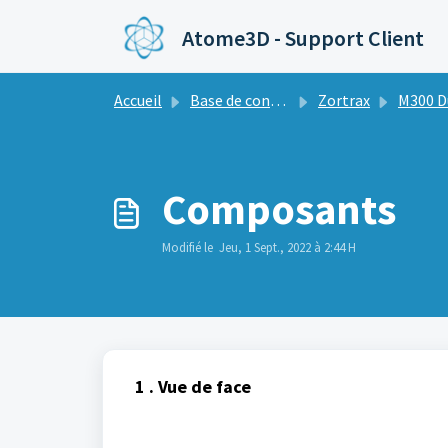
Passer au contenu principal
Atome3D - Support Client
Accueil
Base de connaissances
Zortrax
M300 D
Composants
Modifié le Jeu, 1 Sept., 2022 à 2:44 H
1 . Vue de face