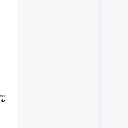
iser
oriel