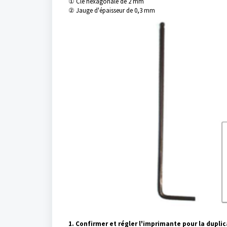
① Clé hexagonale de 2 mm
② Jauge d'épaisseur de 0,3 mm
1. Confirmer et régler l'imprimante pour la dupli