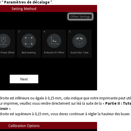
r "
Paramètres de décalage
".
droite est inférieure ou égale à 0,15 mm, cela indique que votre imprimante peut util
imprimer, veuillez vous rendre directement sur leà la suite de la «
Partie II : Tut
roir
».
 droite est supérieure à 0,15 mm, vous devez continuer à régler la hauteur des buses